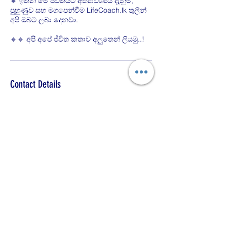
🔸 ඉතින් මේ ජීවිතයට අත්‍යාවශ්‍යය දැනුම,
පුහුණුව සහ මගපෙන්වීම LifeCoach.lk තුලින්
අපි ඔබට ලබා දෙනවා.
🔸🔹 අපි අපේ ජීවිත කතාව අලුතෙන් ලියමු..!
Contact Details
+94 76 158 0900
lifecoach.lk@gmail.com
The Life Coaching Academy
Chat on WhatsApp