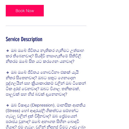
Book Now
Service Description
🔹 ඔබ ඔබේ ජීවිතය නැතිකර ගැනීමට උත්සාහ
කර තිබෙනවාද? සියදිවි නසාගැනීමේ සිතිවිලි
නිතරම ඔබේ සිත යට කරගෙන යනවාද?
🔹 ඔබ ඔබේ ජීවිතය නොවටිනා එකක් යැයි
නිතර සිතෙනවාද? ඔබට සතුට ගෙනදෙන
පුද්ගලයින් සහ ක්‍රියාකාරකම් වලින් ඔබ ටිකෙන්
ටික දුරස් වෙනවාද? ඔබට විශාල තනිකමක්,
පාලුවක් සහ හිස් බවක් දැනෙනවාද?
🔹 ඔබ විෂාදය (Depression), මානසික ආතතිය
(Stress) හෝ ආදරය/ලිංගිකත්වය සම්භන්ධ
ගැටලු වලින් දුක් විදිනවාද? ඔබ ප්‍රේමයෙන්
පරාජය වුනාද? ඔබේ අනාගත සිහින බොදවී
ගියාද? එම ගැටලු වලින් නිදහස් වීමට උදවු ලබා