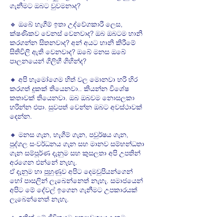
ගැනීමට ඔබට වුවමනාද?
🔹 ඔබේ හැගීම් ඉතා උද්වේගකාරී ලෙස,
ක්ෂණිකව වෙනස් වෙනවාද? ඔබ ඔබටම හානි
කරගන්න සිතනවාද? අන් අයට හානි කිරීමේ
සිතිවිලි ඇති වෙනවාද? ඔබේ මනස ඔබේ
පාලනයෙන් ගිලිහී ගිහින්ද?
🔸 අපි හැමෝගෙම හිත් වල මොනවා හරි හිර
කරගත් දුකක් තියෙනවා.. කියන්න විශේෂ
කතාවක් තියෙනවා. ඔබ ඔබවම නොසලකා
හරින්න එපා. සුවපත් වෙන්න ඔබට අවස්ථාවක්
දෙන්න.
🔸 මනස ගැන, හැගීම් ගැන, පවුර්ෂය ගැන,
පුද්ගල සංවර්ධනය ගැන සහ මානව සම්භන්ධතා
ගැන සම්පූර්ණ දැනුම සහ කුසලතා අපි උපතින්
අරගෙන එන්නේ නැහැ.
ඒ දැනුම හා පුහුණුව අපිට දෙමවුපියන්ගෙන්
හෝ පාසලින් ලැබෙන්නෙත් නැහැ. සමාජයෙන්
අපිට මේ දේවල් ඉගෙන ගැනීමට උපකාරයක්
ලැබෙන්නෙත් නැහැ.